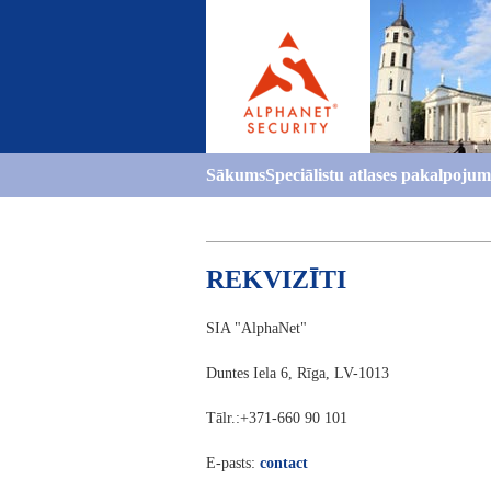
Sākums
Speciālistu atlases pakalpojum
www.Europejobportal.com
REKVIZĪTI
SIA "AlphaNet"
Duntes Iela 6, Rīga, LV-1013
Tālr.:+371-660 90 101
E-pasts:
contact