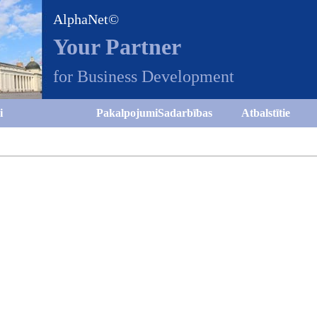
AlphaNet©
Your Partner
for Business Development
i
Pakalpojumi
Sadarbības
Atbalstītie
partneri
projekti